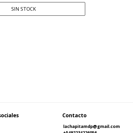
SIN STOCK
sociales
Contacto
lachapitamdp@gmail.com
+5492234226056